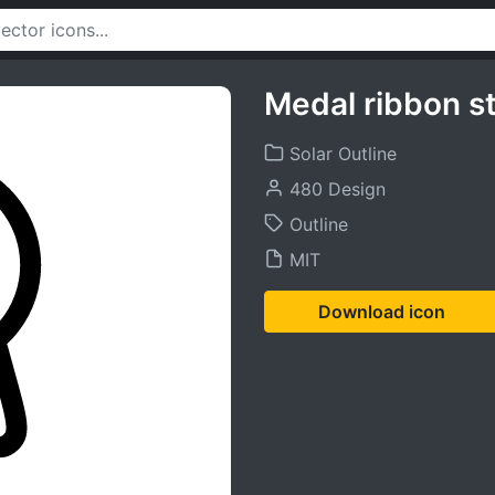
Medal ribbon st
Solar Outline
480 Design
Outline
MIT
Download icon