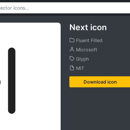
Next icon
Fluent Filled
Microsoft
Glyph
MIT
Download icon