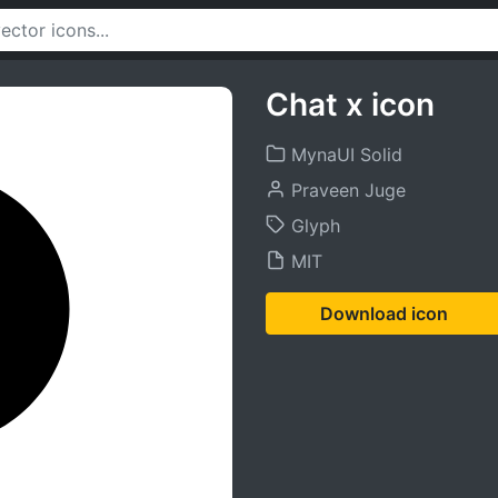
Chat x icon
MynaUI Solid
Praveen Juge
Glyph
MIT
Download icon